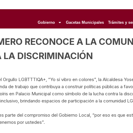
Gobierno
Gacetas Municipales
Trámites y se
OMERO RECONOCE A LA COMU
 LA DISCRIMINACIÓN
gullo LGBTTTIQA+, “Yo sí vibro en colores”, la Alcaldesa Yosel
da de trabajo que contribuya a construir políticas públicas a fav
íris en Palacio Municipal como símbolo de la lucha contra la disc
r inclusivo, brindando espacios de participación a la comunidad L
 es parte del compromiso del Gobierno Local, “por eso es que est
tenemos por ustedes”.