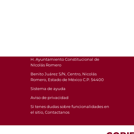
H. Ayuntamiento Constitucional de
NIcolás Romero
Benito Juárez S/N, Centro, Nicolás
Romero, Estado de México C.P. 54400
Sistema de ayuda
Aviso de privacidad
Si tenes dudas sobre funcionalidades en
el sitio, Contactanos