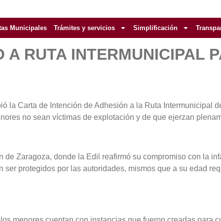
tas Municipales
Trámites y servicios
Simplificación
Transpa
 A RUTA INTERMUNICIPAL 
 Carta de Intención de Adhesión a la Ruta Intermunicipal de E
ores no sean víctimas de explotación y de que ejerzan plename
án de Zaragoza, donde la Edil reafirmó su compromiso con la inf
n ser protegidos por las autoridades, mismos que a su edad requ
 los menores cuentan con instancias que fueron creadas para cu