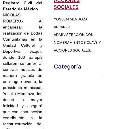
ACCIONES
ACCIONES
ACCIO
Registro Civil del
SOCIALES
SOCIALES
SOCIAL
Estado de México.
NICOLÁS
OSELIN MENDOZA
YOSELIN MENDOZA
YOSELIN 
ROMERO.- Al
RRANCA
encabezar la
ARRANCA
ARRANCA
realización de Bodas
DMINISTRACIÓN CON
ADMINISTRACIÓN CON
ADMINIST
Comunitarias en la
OMBRAMIENTOS CLAVE Y
NOMBRAMIENTOS CLAVE Y
NOMBRAMI
Unidad Cultural y
CCIONES SOCIALES…
ACCIONES SOCIALES…
ACCIONES
Deportiva Azquil,
donde 100 parejas
sellaron su amor al
Categoría
contraer nupcias de
manera gratuita en
un magno evento, la
presidenta municipal,
Yoselin Mendoza, les
deseó la mayor
felicidad y aseguró
que con esta acción
contribuirán a la
reestructuración del