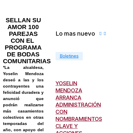
SELLAN SU
AMOR 100
Lo mas nuevo
PAREJAS
CON EL
PROGRAMA
DE BODAS
Boletines
Boletines
Boletin
COMUNITARIAS
enero 1, 2025
febrero 12,
enero 1, 2025
febrero 12,
enero 1,
*La alcaldesa,
2025
2025
2025
Yoselin Mendoza
deseó a las y los
YOSELIN
YOSELIN
YOSELI
contrayentes una
MENDOZA
MENDOZA
MENDO
felicidad duradera y
ARRANCA
ARRANCA
ARRAN
anunció que
ADMINISTRACIÓN
ADMINISTRACIÓN
ADMIN
podrán realizarse
CON
más casamientos
CON
CON
colectivos en otras
NOMBRAMIENTOS
NOMBRAMIENTOS
NOMBR
temporadas del
CLAVE Y
CLAVE Y
CLAVE 
año, con apoyo del