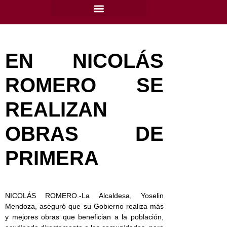
content
EN NICOLÁS
ROMERO SE
REALIZAN
OBRAS DE
PRIMERA
NICOLÁS ROMERO.-La Alcaldesa, Yoselin
Mendoza, aseguró que su Gobierno realiza más
y mejores obras que benefician a la población,